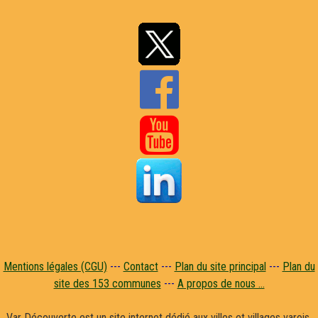


Mentions légales (CGU)
---
Contact
---
Plan du site principal
---
Plan du
site des 153 communes
---
A propos de nous ...
Var Découverte est un site internet dédié aux villes et villages varois,