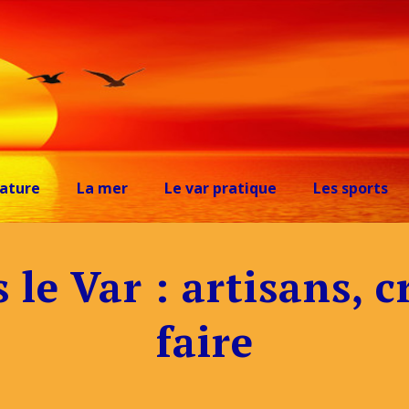
ature
La mer
Le var pratique
Les sports
 le Var : artisans, c
faire