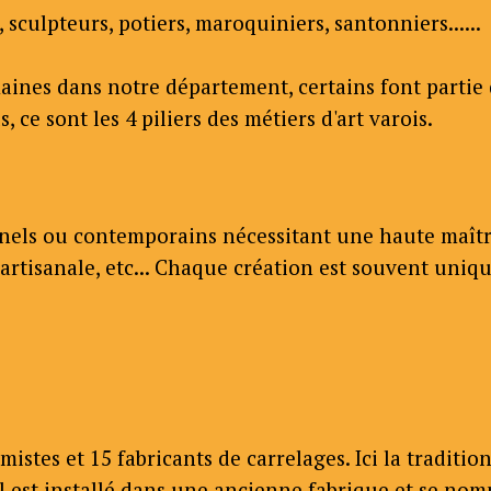
, sculpteurs, potiers, maroquiniers, santonniers......
ines dans notre département, certains font partie de 
e sont les 4 piliers des métiers d'art varois.
nnels ou contemporains nécessitant une haute maîtri
e artisanale, etc... Chaque création est souvent uniq
mistes et 15 fabricants de carrelages. Ici la traditi
. Il est installé dans une ancienne fabrique et se 