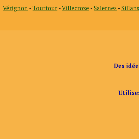
Vérignon
-
Tourtour
-
Villecroze
-
Salernes
-
Sillan
Des idée
Utilise