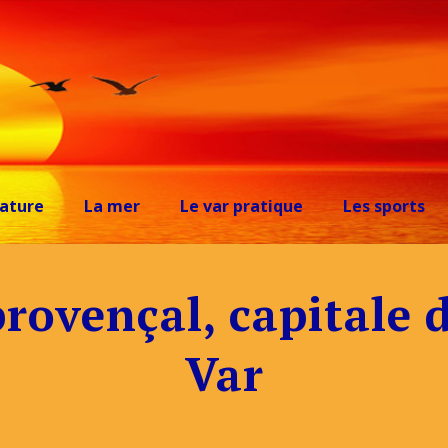
ature
La mer
Le var pratique
Les sports
rovençal, capitale d
Var