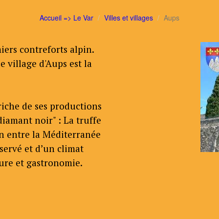
Accueil => Le Var
Villes et villages
Aups
iers contreforts alpin.
 village d'Aups est la
t riche de ses productions
diamant noir" : La truffe
in entre la Méditerranée
servé et d’un climat
ture et gastronomie.