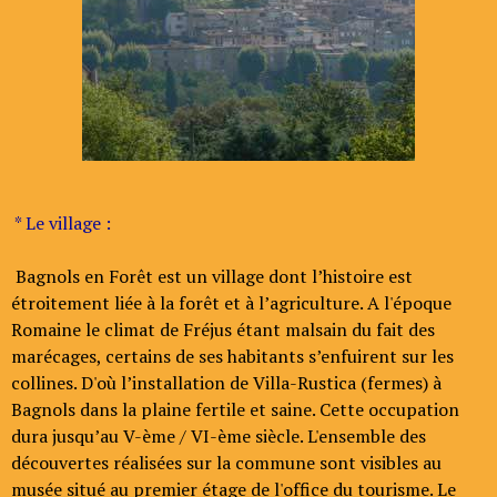
* Le village :
Bagnols en Forêt est un village dont l’histoire est
étroitement liée à la forêt et à l’agriculture. A l'époque
Romaine le climat de Fréjus étant malsain du fait des
marécages, certains de ses habitants s’enfuirent sur les
collines. D'où l’installation de Villa-Rustica (fermes) à
Bagnols dans la plaine fertile et saine. Cette occupation
dura jusqu’au V-ème / VI-ème siècle. L'ensemble des
découvertes réalisées sur la commune sont visibles au
musée situé au premier étage de l'office du tourisme. Le