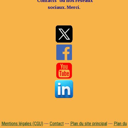
"Contacts" ou nos réseaux
sociaux. Merci.


Mentions légales (CGU)
---
Contact
---
Plan du site principal
---
Plan du