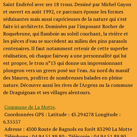
Saint Endréol avec ses 18 trous. Dessiné par Michel Gayon
et ouvert en août 1992, ce parcours épouse les formes
séduisantes mais aussi capricieuses de la nature qui s'est
faite ici architecte. Dominées par l'imposant Rocher de
Roquebrune, qui flamboie au soleil couchant, la rivière et
les pièces d’eau se succèdent au milieu des pins parasols
centenaires. Il faut notamment retenir de cette superbe
réalisation, où chaque fairway a une personnalité qui lui
est propre, le trou n°13 qui donne un impressionnant
plongeon vers un green posé sur l'eau. Au nord du massif
des Maures, profitez de nombreuses balades en pleine
nature. Découvre aussi les rives de l'Argens ou la commune
de Draguignan et ses villages alentours.
Commune de La Motte
.
Coordonnées GPS : Latitude : 43.294278 Longitude :
6.35557
Adresse : 4300 Route de Bagnols en forêt 83290 La Motte
Téléphone : 04.94.51.89.80 - Télécopie : 04.94.51.89.90