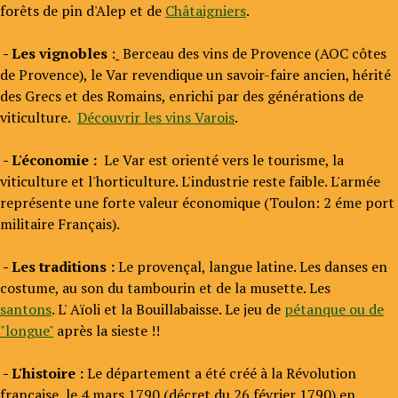
forêts de pin d'Alep et de
Châtaigniers
.
- Les vignobles
:
Berceau des vins de Provence (AOC côtes
de Provence), le Var revendique un savoir-faire ancien, hérité
des Grecs et des Romains, enrichi par des générations de
viticulture.
Découvrir les vins Varois
.
- L'économie :
Le Var est orienté vers le tourisme, la
viticulture et l'horticulture. L'industrie reste faible. L'armée
représente une forte valeur économique (Toulon: 2 éme port
militaire Français).
- Les traditions :
Le provençal, langue latine. Les danses en
costume, au son du tambourin et de la musette. Les
santons
. L' Aïoli et la Bouillabaisse. Le jeu de
pétanque ou de
"longue"
après la sieste !!
- L'histoire :
Le département a été créé à la Révolution
française, le 4 mars 1790 (décret du 26 février 1790) en