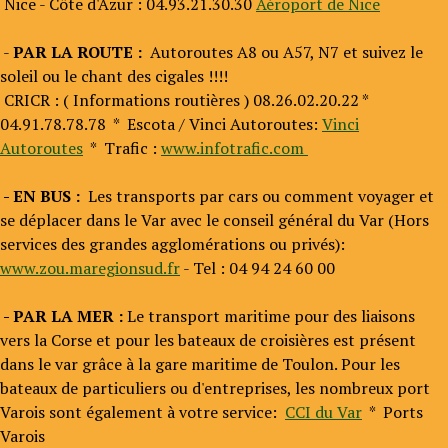
Nice - Côte d'Azur : 04.93.21.30.30
Aéroport de Nice
-
PAR LA ROUTE :
Autoroutes A8 ou A57, N7 et suivez le
soleil ou le chant des cigales !!!!
CRICR : ( Informations routières ) 08.26.02.20.22 *
04.91.78.78.78 * Escota / Vinci Autoroutes:
Vinci
Autoroutes
* Trafic :
www.infotrafic.com
- EN BUS :
Les transports par cars ou comment voyager et
se déplacer dans le Var avec le conseil général du Var (Hors
services des grandes agglomérations ou privés):
www.zou.maregionsud.fr
- Tel : 04 94 24 60 00
- PAR LA MER :
Le transport maritime pour des liaisons
vers la Corse et pour les bateaux de croisières est présent
dans le var grâce à la gare maritime de Toulon. Pour les
bateaux de particuliers ou d'entreprises, les nombreux port
Varois sont également à votre service:
CCI du Var
* Ports
Varois