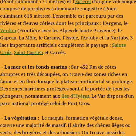
(Point culminant 771 mètres) et l'
Estérel
d'origine volcanique
composé de porphyres à dominante rougeâtre (Point
culminant 618 mètres). L'ensemble est parcouru par des
rivières et fleuves côtiers dont les principaux : L'Argens, le
Verdon
(Frontière avec les Alpes de haute Provence), le
Gapeau, La Môle, le Caramy, l'Issole, l'Artuby et la Nartuby. 3
lacs importants artificiels complètent le paysage :
Sainte
Croix
,
Saint Cassien
et Carcès.
- La mer et les fonds marins
: Sur 432 Km de côtes
abruptes et très découpées, on trouve des zones riches en
faune et en flore lorsque le plateau continental se prolonge.
Des zones maritimes protégées sont à la portée de tous les
plongeurs, notamment aux
îles d'Hyéres
. Le Var dispose d'un
parc national protégé celui de Port Cros.
- La végétation
:
Le maquis, formation végétale dense,
couvre une majorité de massif. Il abrite des chênes lièges ou
verts, des bruyères et des arbousiers. On trouve aussi des