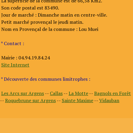
La superficie de la commune est de 66,58 Km2.
Son code postal est 83490.
Jour de marché : Dimanche matin en centre-ville.
Petit marché provençal le jeudi matin.
Nom en Provençal de la commune : Lou Muei
* Contact :
Mairie : 04.94.19.84.24
Site Internet
* Découverte des communes limitrophes :
Les Arcs sur Argens
--
Callas
--
La Motte
--
Bagnols en Forêt
--
Roquebrune sur Argens
--
Sainte Maxime
--
Vidauban