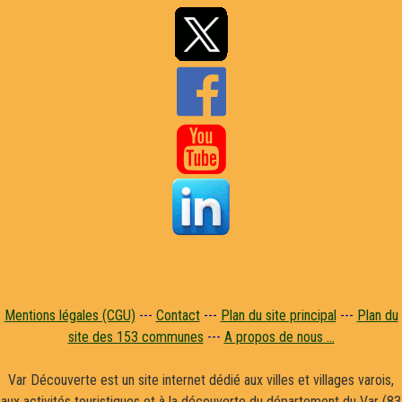


Mentions légales (CGU)
---
Contact
---
Plan du site principal
---
Plan du
site des 153 communes
---
A propos de nous ...
Var Découverte est un site internet dédié aux villes et villages varois,
aux activités touristiques et à la découverte du département du Var (83