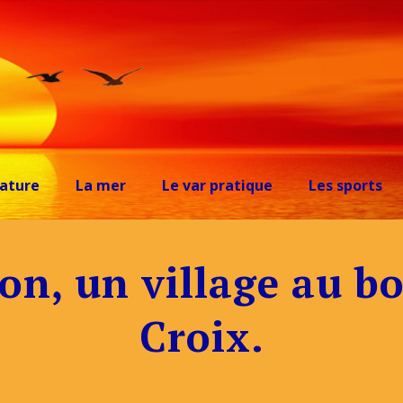
ature
La mer
Le var pratique
Les sports
don, un village au bo
Croix.