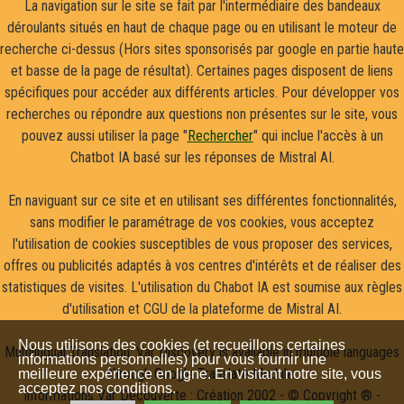
La navigation sur le site se fait par l'intermédiaire des bandeaux
déroulants situés en haut de chaque page ou en utilisant le moteur de
recherche ci-dessus (Hors sites sponsorisés par google en partie haute
et basse de la page de résultat). Certaines pages disposent de liens
spécifiques pour accéder aux différents articles. Pour développer vos
recherches ou répondre aux questions non présentes sur le site, vous
pouvez aussi utiliser la page "
Rechercher
" qui inclue l'accès à un
Chatbot IA basé sur les réponses de Mistral AI.
En naviguant sur ce site et en utilisant ses différentes fonctionnalités,
sans modifier le paramétrage de vos cookies, vous acceptez
l'utilisation de cookies susceptibles de vous proposer des services,
offres ou publicités adaptés à vos centres d'intérêts et de réaliser des
statistiques de visites. L'utilisation du Chabot IA est soumise aux règles
d'utilisation et CGU de la plateforme de Mistral AI.
Nous utilisons des cookies (et recueillons certaines
Multilingual Translation: Var Discovery is available in multiple languages
informations personnelles) pour vous fournir une
through Google Translate Module.
meilleure expérience en ligne. En visitant notre site, vous
acceptez nos conditions.
Informations Var Découverte : Création 2002 - © Copyright ® -